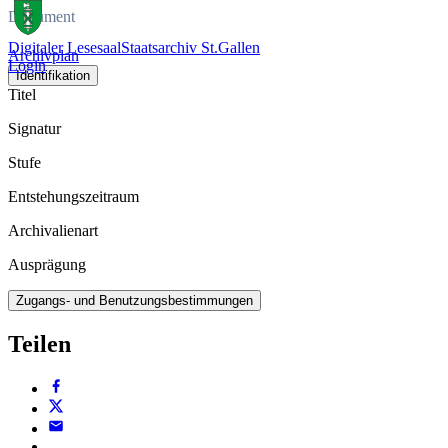
Dokument
Digitaler Lesesaal
Staatsarchiv St.Gallen
Archivplan
Login
Identifikation
Titel
Signatur
Stufe
Entstehungszeitraum
Archivalienart
Ausprägung
Zugangs- und Benutzungsbestimmungen
Teilen