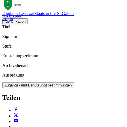
Dokument
Digitaler Lesesaal
Staatsarchiv St.Gallen
Archivplan
Login
Identifikation
Titel
Signatur
Stufe
Entstehungszeitraum
Archivalienart
Ausprägung
Zugangs- und Benutzungsbestimmungen
Teilen