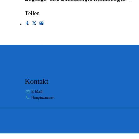
Teilen
Kontakt
E-Mail
info.staatsarchiv@sg.ch
Hauptnummer
+41 58 229 32 05
Impressum
Disclaimer