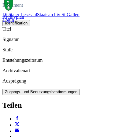
Dokument
Digitaler Lesesaal
Staatsarchiv St.Gallen
Archivplan
Login
Identifikation
Titel
Signatur
Stufe
Entstehungszeitraum
Archivalienart
Ausprägung
Zugangs- und Benutzungsbestimmungen
Teilen