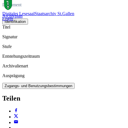
Dokument
Digitaler Lesesaal
Staatsarchiv St.Gallen
Archivplan
Login
Identifikation
Titel
Signatur
Stufe
Entstehungszeitraum
Archivalienart
Ausprägung
Zugangs- und Benutzungsbestimmungen
Teilen