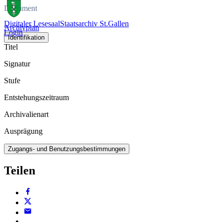
Dokument
Digitaler Lesesaal
Staatsarchiv St.Gallen
Archivplan
Login
Identifikation
Titel
Signatur
Stufe
Entstehungszeitraum
Archivalienart
Ausprägung
Zugangs- und Benutzungsbestimmungen
Teilen