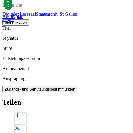
Dokument
Digitaler Lesesaal
Staatsarchiv St.Gallen
Archivplan
Login
Identifikation
Titel
Signatur
Stufe
Entstehungszeitraum
Archivalienart
Ausprägung
Zugangs- und Benutzungsbestimmungen
Teilen