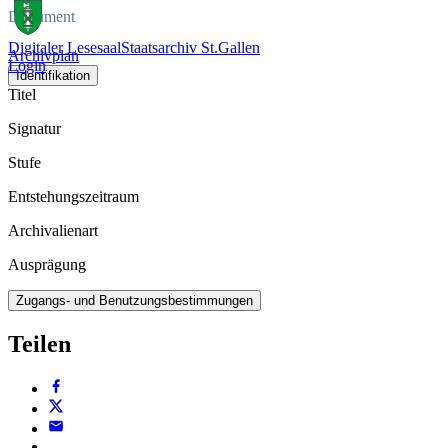
Dokument
Digitaler Lesesaal
Staatsarchiv St.Gallen
Archivplan
Login
Identifikation
Titel
Signatur
Stufe
Entstehungszeitraum
Archivalienart
Ausprägung
Zugangs- und Benutzungsbestimmungen
Teilen