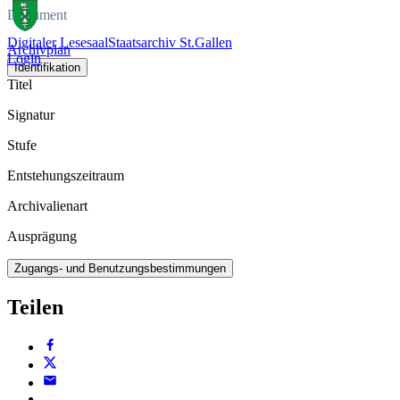
Dokument
Digitaler Lesesaal
Staatsarchiv St.Gallen
Archivplan
Login
Identifikation
Titel
Signatur
Stufe
Entstehungszeitraum
Archivalienart
Ausprägung
Zugangs- und Benutzungsbestimmungen
Teilen