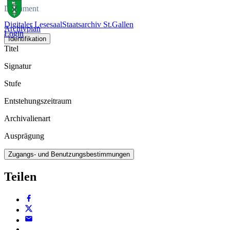
Dokument
Digitaler Lesesaal
Staatsarchiv St.Gallen
Archivplan
Login
Identifikation
Titel
Signatur
Stufe
Entstehungszeitraum
Archivalienart
Ausprägung
Zugangs- und Benutzungsbestimmungen
Teilen