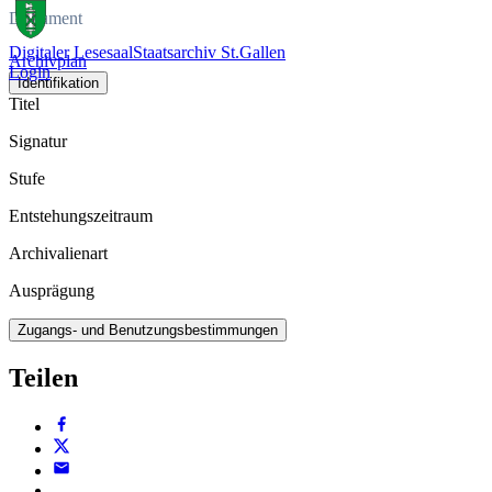
Dokument
Digitaler Lesesaal
Staatsarchiv St.Gallen
Archivplan
Login
Identifikation
Titel
Signatur
Stufe
Entstehungszeitraum
Archivalienart
Ausprägung
Zugangs- und Benutzungsbestimmungen
Teilen