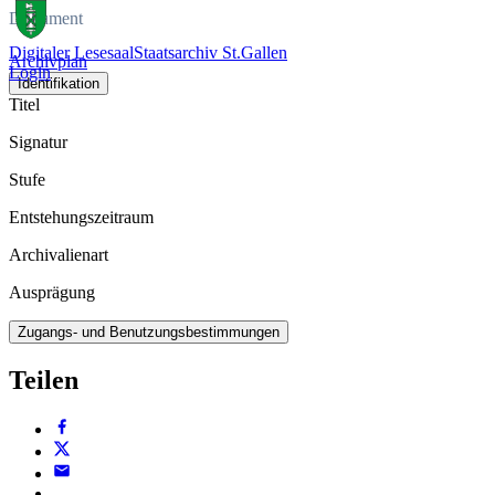
Dokument
Digitaler Lesesaal
Staatsarchiv St.Gallen
Archivplan
Login
Identifikation
Titel
Signatur
Stufe
Entstehungszeitraum
Archivalienart
Ausprägung
Zugangs- und Benutzungsbestimmungen
Teilen