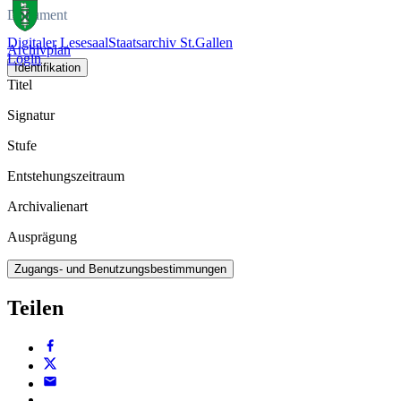
Dokument
Digitaler Lesesaal
Staatsarchiv St.Gallen
Archivplan
Login
Identifikation
Titel
Signatur
Stufe
Entstehungszeitraum
Archivalienart
Ausprägung
Zugangs- und Benutzungsbestimmungen
Teilen