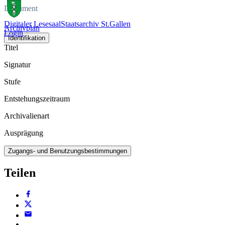
Dokument
Digitaler Lesesaal
Staatsarchiv St.Gallen
Archivplan
Login
Identifikation
Titel
Signatur
Stufe
Entstehungszeitraum
Archivalienart
Ausprägung
Zugangs- und Benutzungsbestimmungen
Teilen