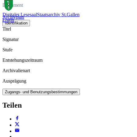
Dokument
Digitaler Lesesaal
Staatsarchiv St.Gallen
Archivplan
Login
Identifikation
Titel
Signatur
Stufe
Entstehungszeitraum
Archivalienart
Ausprägung
Zugangs- und Benutzungsbestimmungen
Teilen