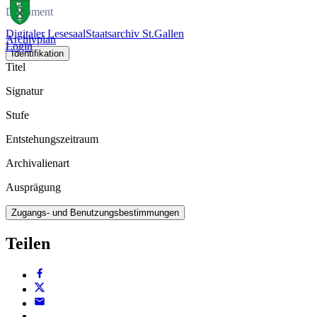
Dokument
Digitaler Lesesaal
Staatsarchiv St.Gallen
Archivplan
Login
Identifikation
Titel
Signatur
Stufe
Entstehungszeitraum
Archivalienart
Ausprägung
Zugangs- und Benutzungsbestimmungen
Teilen