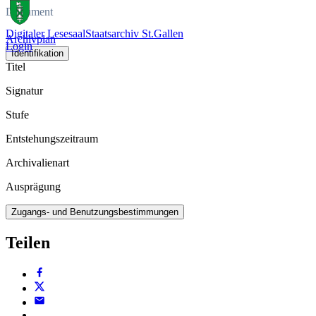
Dokument
Digitaler Lesesaal
Staatsarchiv St.Gallen
Archivplan
Login
Identifikation
Titel
Signatur
Stufe
Entstehungszeitraum
Archivalienart
Ausprägung
Zugangs- und Benutzungsbestimmungen
Teilen