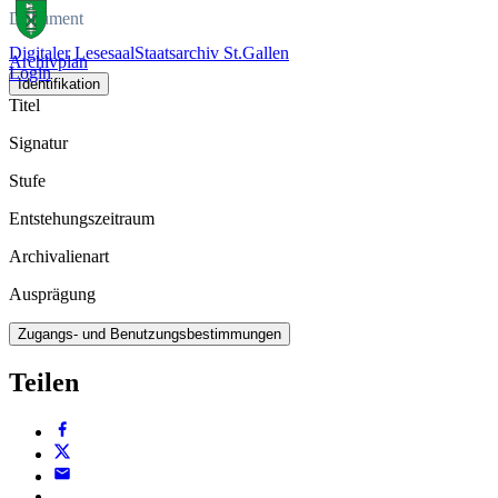
Dokument
Digitaler Lesesaal
Staatsarchiv St.Gallen
Archivplan
Login
Identifikation
Titel
Signatur
Stufe
Entstehungszeitraum
Archivalienart
Ausprägung
Zugangs- und Benutzungsbestimmungen
Teilen