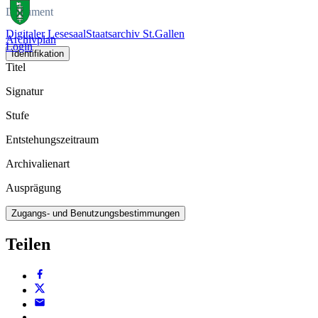
Dokument
Digitaler Lesesaal
Staatsarchiv St.Gallen
Archivplan
Login
Identifikation
Titel
Signatur
Stufe
Entstehungszeitraum
Archivalienart
Ausprägung
Zugangs- und Benutzungsbestimmungen
Teilen