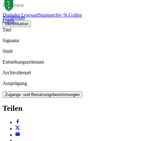
Dokument
Digitaler Lesesaal
Staatsarchiv St.Gallen
Archivplan
Login
Identifikation
Titel
Signatur
Stufe
Entstehungszeitraum
Archivalienart
Ausprägung
Zugangs- und Benutzungsbestimmungen
Teilen