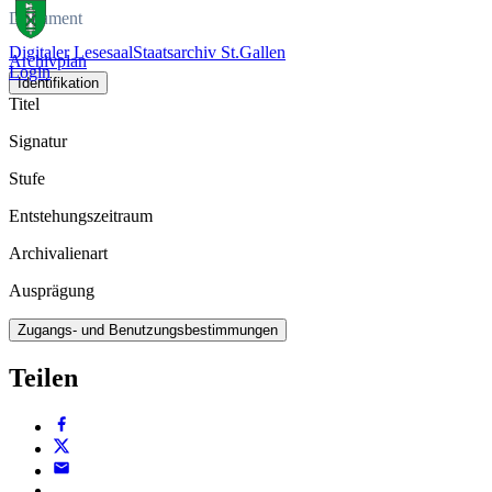
Dokument
Digitaler Lesesaal
Staatsarchiv St.Gallen
Archivplan
Login
Identifikation
Titel
Signatur
Stufe
Entstehungszeitraum
Archivalienart
Ausprägung
Zugangs- und Benutzungsbestimmungen
Teilen