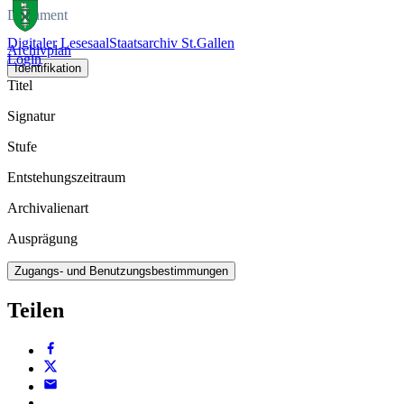
Dokument
Digitaler Lesesaal
Staatsarchiv St.Gallen
Archivplan
Login
Identifikation
Titel
Signatur
Stufe
Entstehungszeitraum
Archivalienart
Ausprägung
Zugangs- und Benutzungsbestimmungen
Teilen