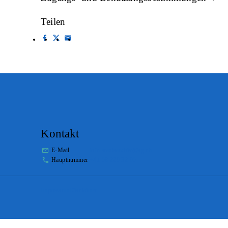
Teilen
Kontakt
E-Mail
info.staatsarchiv@sg.ch
Hauptnummer
+41 58 229 32 05
Impressum
Disclaimer