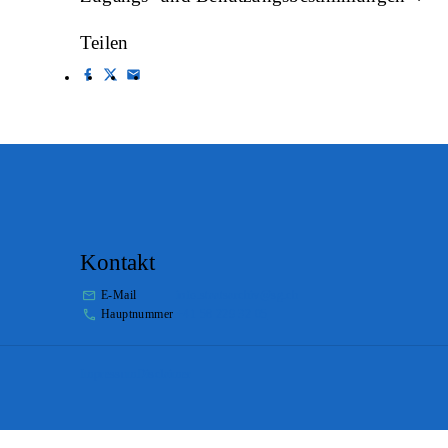
Teilen
Kontakt
E-Mail
info.staatsarchiv@sg.ch
Hauptnummer
+41 58 229 32 05
Impressum
Disclaimer