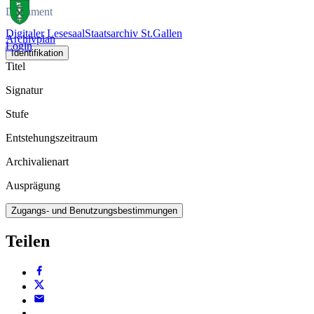
Dokument
Digitaler Lesesaal
Staatsarchiv St.Gallen
Archivplan
Login
Identifikation
Titel
Signatur
Stufe
Entstehungszeitraum
Archivalienart
Ausprägung
Zugangs- und Benutzungsbestimmungen
Teilen