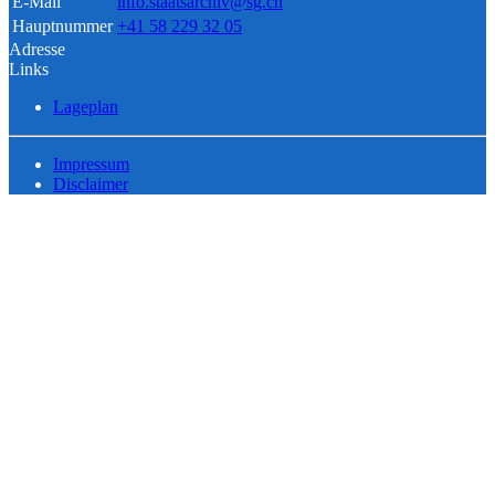
E-Mail
info.staatsarchiv@sg.ch
Hauptnummer
+41 58 229 32 05
Adresse
Links
Lageplan
Impressum
Disclaimer