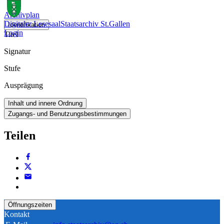
Archivplan
Digitaler Lesesaal
Staatsarchiv St.Gallen
Identifikation
Login
Titel
Signatur
Stufe
Ausprägung
Inhalt und innere Ordnung
Zugangs- und Benutzungsbestimmungen
Teilen
Öffnungszeiten
Kontakt