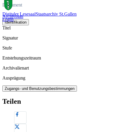
Dokument
Digitaler Lesesaal
Staatsarchiv St.Gallen
Archivplan
Login
Identifikation
Titel
Signatur
Stufe
Entstehungszeitraum
Archivalienart
Ausprägung
Zugangs- und Benutzungsbestimmungen
Teilen