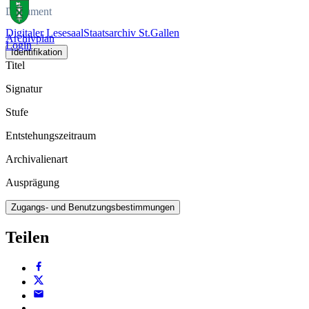
Dokument
Digitaler Lesesaal
Staatsarchiv St.Gallen
Archivplan
Login
Identifikation
Titel
Signatur
Stufe
Entstehungszeitraum
Archivalienart
Ausprägung
Zugangs- und Benutzungsbestimmungen
Teilen