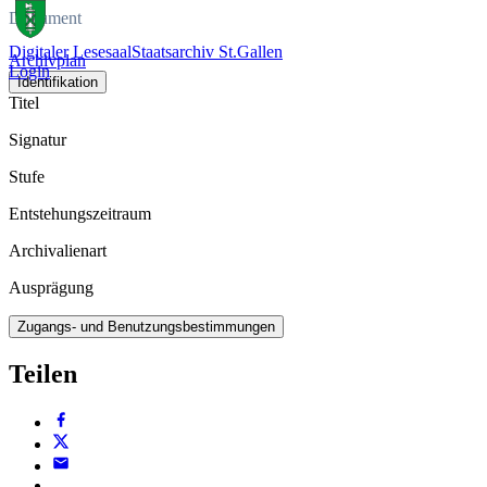
Dokument
Digitaler Lesesaal
Staatsarchiv St.Gallen
Archivplan
Login
Identifikation
Titel
Signatur
Stufe
Entstehungszeitraum
Archivalienart
Ausprägung
Zugangs- und Benutzungsbestimmungen
Teilen