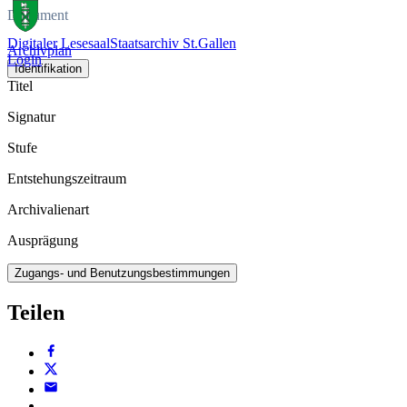
Dokument
Digitaler Lesesaal
Staatsarchiv St.Gallen
Archivplan
Login
Identifikation
Titel
Signatur
Stufe
Entstehungszeitraum
Archivalienart
Ausprägung
Zugangs- und Benutzungsbestimmungen
Teilen