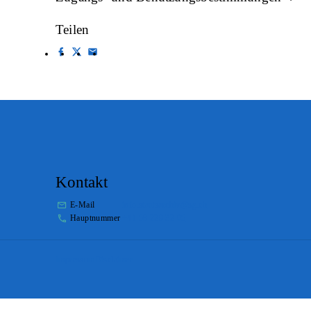
Teilen
Kontakt
E-Mail
info.staatsarchiv@sg.ch
Hauptnummer
+41 58 229 32 05
Impressum
Disclaimer