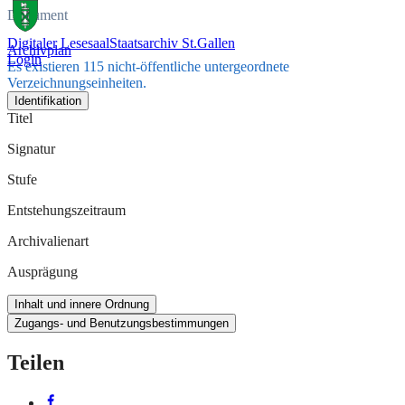
Dokument
Digitaler Lesesaal
Staatsarchiv St.Gallen
Archivplan
Login
Es existieren 115 nicht-öffentliche untergeordnete
Verzeichnungseinheiten.
Identifikation
Titel
Signatur
Stufe
Entstehungszeitraum
Archivalienart
Ausprägung
Inhalt und innere Ordnung
Zugangs- und Benutzungsbestimmungen
Teilen