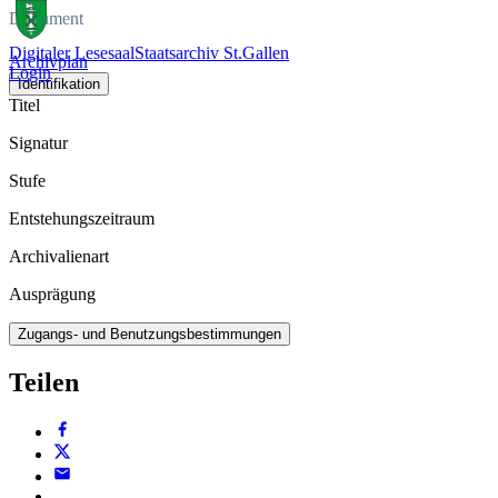
Dokument
Digitaler Lesesaal
Staatsarchiv St.Gallen
Archivplan
Login
Identifikation
Titel
Signatur
Stufe
Entstehungszeitraum
Archivalienart
Ausprägung
Zugangs- und Benutzungsbestimmungen
Teilen