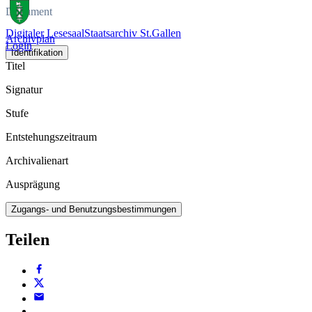
Dokument
Digitaler Lesesaal
Staatsarchiv St.Gallen
Archivplan
Login
Identifikation
Titel
Signatur
Stufe
Entstehungszeitraum
Archivalienart
Ausprägung
Zugangs- und Benutzungsbestimmungen
Teilen