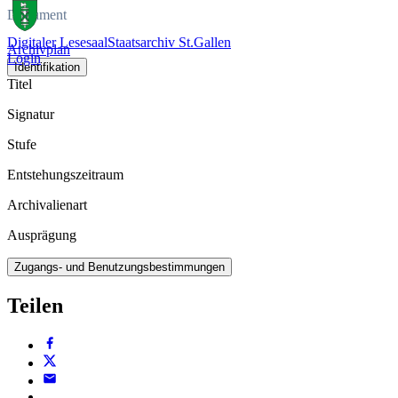
Dokument
Digitaler Lesesaal
Staatsarchiv St.Gallen
Archivplan
Login
Identifikation
Titel
Signatur
Stufe
Entstehungszeitraum
Archivalienart
Ausprägung
Zugangs- und Benutzungsbestimmungen
Teilen