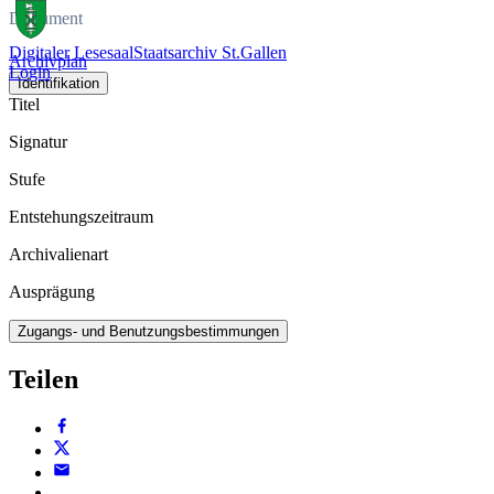
Dokument
Digitaler Lesesaal
Staatsarchiv St.Gallen
Archivplan
Login
Identifikation
Titel
Signatur
Stufe
Entstehungszeitraum
Archivalienart
Ausprägung
Zugangs- und Benutzungsbestimmungen
Teilen