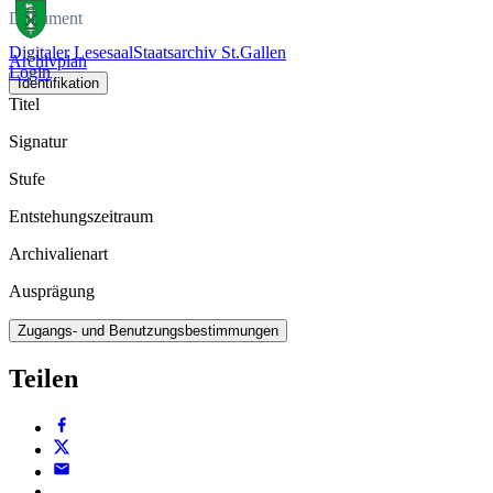
Dokument
Digitaler Lesesaal
Staatsarchiv St.Gallen
Archivplan
Login
Identifikation
Titel
Signatur
Stufe
Entstehungszeitraum
Archivalienart
Ausprägung
Zugangs- und Benutzungsbestimmungen
Teilen