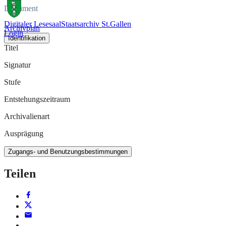
Dokument
Digitaler Lesesaal
Staatsarchiv St.Gallen
Archivplan
Login
Identifikation
Titel
Signatur
Stufe
Entstehungszeitraum
Archivalienart
Ausprägung
Zugangs- und Benutzungsbestimmungen
Teilen