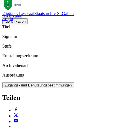
Dokument
Digitaler Lesesaal
Staatsarchiv St.Gallen
Archivplan
Login
Identifikation
Titel
Signatur
Stufe
Entstehungszeitraum
Archivalienart
Ausprägung
Zugangs- und Benutzungsbestimmungen
Teilen