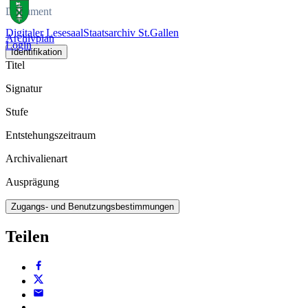
Dokument
Digitaler Lesesaal
Staatsarchiv St.Gallen
Archivplan
Login
Identifikation
Titel
Signatur
Stufe
Entstehungszeitraum
Archivalienart
Ausprägung
Zugangs- und Benutzungsbestimmungen
Teilen