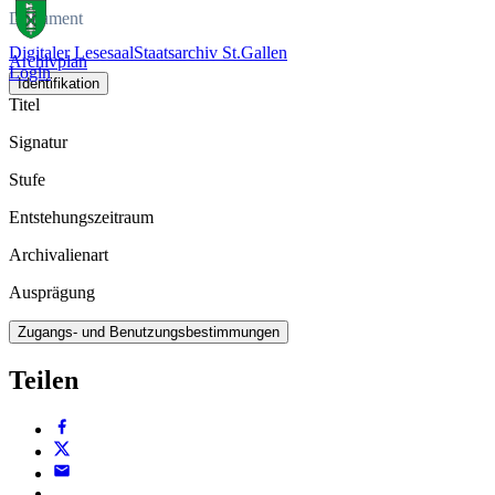
Dokument
Digitaler Lesesaal
Staatsarchiv St.Gallen
Archivplan
Login
Identifikation
Titel
Signatur
Stufe
Entstehungszeitraum
Archivalienart
Ausprägung
Zugangs- und Benutzungsbestimmungen
Teilen