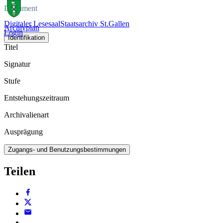
Dokument
Digitaler Lesesaal
Staatsarchiv St.Gallen
Archivplan
Login
Identifikation
Titel
Signatur
Stufe
Entstehungszeitraum
Archivalienart
Ausprägung
Zugangs- und Benutzungsbestimmungen
Teilen