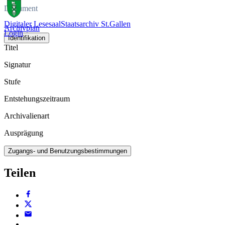
Dokument
Digitaler Lesesaal
Staatsarchiv St.Gallen
Archivplan
Login
Identifikation
Titel
Signatur
Stufe
Entstehungszeitraum
Archivalienart
Ausprägung
Zugangs- und Benutzungsbestimmungen
Teilen