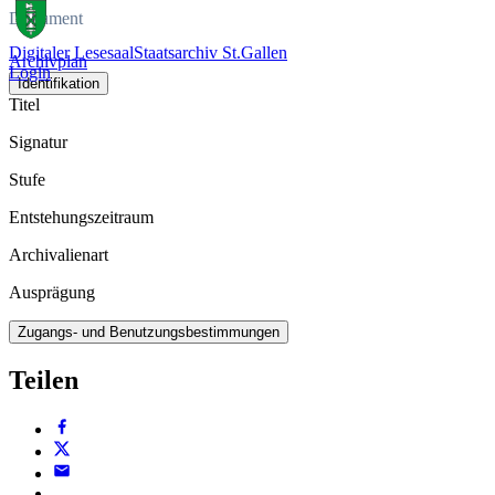
Dokument
Digitaler Lesesaal
Staatsarchiv St.Gallen
Archivplan
Login
Identifikation
Titel
Signatur
Stufe
Entstehungszeitraum
Archivalienart
Ausprägung
Zugangs- und Benutzungsbestimmungen
Teilen