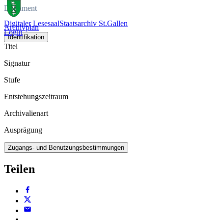
Dokument
Digitaler Lesesaal
Staatsarchiv St.Gallen
Archivplan
Login
Identifikation
Titel
Signatur
Stufe
Entstehungszeitraum
Archivalienart
Ausprägung
Zugangs- und Benutzungsbestimmungen
Teilen