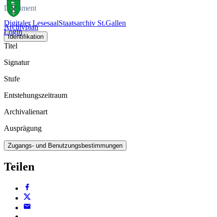
Dokument
Digitaler Lesesaal
Staatsarchiv St.Gallen
Archivplan
Login
Identifikation
Titel
Signatur
Stufe
Entstehungszeitraum
Archivalienart
Ausprägung
Zugangs- und Benutzungsbestimmungen
Teilen