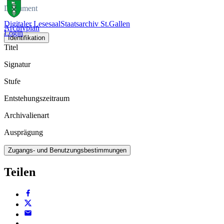
Dokument
Digitaler Lesesaal
Staatsarchiv St.Gallen
Archivplan
Login
Identifikation
Titel
Signatur
Stufe
Entstehungszeitraum
Archivalienart
Ausprägung
Zugangs- und Benutzungsbestimmungen
Teilen