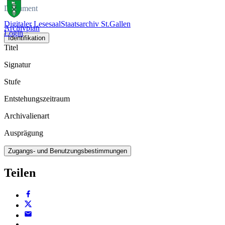
Dokument
Digitaler Lesesaal
Staatsarchiv St.Gallen
Archivplan
Login
Identifikation
Titel
Signatur
Stufe
Entstehungszeitraum
Archivalienart
Ausprägung
Zugangs- und Benutzungsbestimmungen
Teilen