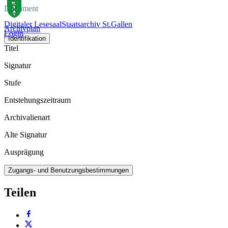
Dokument
Digitaler Lesesaal
Staatsarchiv St.Gallen
Archivplan
Login
Identifikation
Titel
Signatur
Stufe
Entstehungszeitraum
Archivalienart
Alte Signatur
Ausprägung
Zugangs- und Benutzungsbestimmungen
Teilen