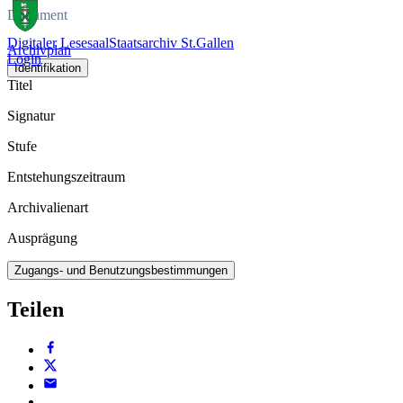
Dokument
Digitaler Lesesaal
Staatsarchiv St.Gallen
Archivplan
Login
Identifikation
Titel
Signatur
Stufe
Entstehungszeitraum
Archivalienart
Ausprägung
Zugangs- und Benutzungsbestimmungen
Teilen